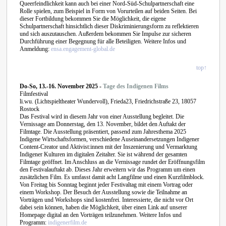
Queerfeindlichkeit kann auch bei einer Nord-Süd-Schulpartnerschaft eine
Rolle spielen, zum Beispiel in Form von Vorurteilen auf beiden Seiten. Bei
dieser Fortbildung bekommen Sie die Möglichkeit, die eigene
Schulpartnerschaft hinsichtlich dieser Diskriminierungsform zu reflektieren
und sich auszutauschen. Außerdem bekommen Sie Impulse zur sicheren
Durchführung einer Begegnung für alle Beteiligten. Weitere Infos und
Anmeldung:
ensa.engagement-global.de
top↑
Do-So,
13.-16. November 2025 -
Tage des Indigenen Films
Filmfestival
li.wu. (Lichtspieltheater Wundervoll), Frieda23, Friedrichstraße 23, 18057
Rostock
Das Festival wird in diesem Jahr von einer Ausstellung begleitet. Die
Vernissage am Donnerstag, den 13. November, bildet den Auftakt der
Filmtage. Die Ausstellung präsentiert, passend zum Jahresthema 2025
Indigene Wirtschaftsformen, verschiedene Auseinandersetzungen Indigener
Content-Creator und Aktivist:innen mit der Inszenierung und Vermarktung
Indigener Kulturen im digitalen Zeitalter. Sie ist während der gesamten
Filmtage geöffnet. Im Anschluss an die Vernissage rundet der Eröffnungsfilm
den Festivalauftakt ab. Dieses Jahr erweitern wir das Programm um einen
zusätzlichen Film. Es umfasst damit acht Langfilme und einen Kurzfilmblock.
Von Freitag bis Sonntag beginnt jeder Festivaltag mit einem Vortrag oder
einem Workshop. Der Besuch der Ausstellung sowie die Teilnahme an
Vorträgen und Workshops sind kostenfrei. Interessierte, die nicht vor Ort
dabei sein können, haben die Möglichkeit, über einen Link auf unserer
Homepage digital an den Vorträgen teilzunehmen. Weitere Infos und
Programm:
indigenerfilm.de