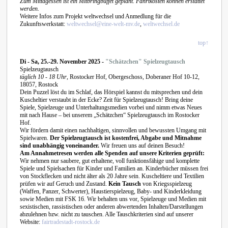
Zum Mittagessen ist ein Mitbringbuffet geplant. Fahrtkosten können erstattet
werden.
Weitere Infos zum Projekt weltwechsel und Anmedlung für die
Zukunftswerkstatt:
weltwechsel@eine-welt-mv.de
,
weltwechsel.de
top↑
Di - Sa, 25.-29. November 2025 -
"Schätzchen" Spielzeugtausch
Spielzeugtausch
täglich 10 - 18 Uhr
, Rostocker Hof, Obergeschoss, Doberaner Hof 10-12,
18057, Rostock
Dein Puzzel löst du im Schlaf, das Hörspiel kannst du mitsprechen und dein
Kuscheltier verstaubt in der Ecke? Zeit für Spielzeugtausch! Bring deine
Spiele, Spielzeuge und Unterhaltungsmedien vorbei und nimm etwas Neues
mit nach Hause – bei unserem „Schätzchen“ Spielzeugtausch im Rostocker
Hof.
Wir fördern damit einen nachhaltigen, sinnvollen und bewussten Umgang mit
Spielwaren.
Der Spielzeugtausch ist kostenfrei, Abgabe und Mitnahme
sind unabhängig voneinander.
Wir freuen uns auf deinen Besuch!
Am Annahmetresen werden alle Spenden auf unsere Kriterien geprüft:
Wir nehmen nur saubere, gut erhaltene, voll funktionsfähige und komplette
Spiele und Spielsachen für Kinder und Familien an. Kinderbücher müssen frei
von Stockflecken und nicht älter als 20 Jahre sein. Kuscheltiere und Textilien
prüfen wir auf Geruch und Zustand.
Kein Tausch
von Kriegsspielzeug
(Waffen, Panzer, Schwerter), Haustierspielzeug, Baby- und Kinderkleidung
sowie Medien mit FSK 16. Wir behalten uns vor, Spielzeuge und Medien mit
sexistischen, rassistischen oder anderen abwertenden Inhalten/Darstellungen
abzulehnen bzw. nicht zu tauschen. Alle Tauschkriterien sind auf unserer
Website:
fairtradestadt-rostock.de