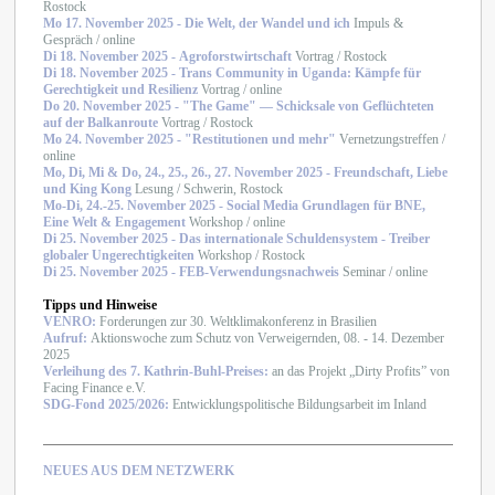
Rostock
Mo 17. November 2025 - Die Welt, der Wandel und ich
Impuls &
Gespräch / online
Di 18. November 2025 -
Agroforstwirtschaft
Vortrag / Rostock
Di 18. November 2025 - Trans Community in Uganda: Kämpfe für
Gerechtigkeit und Resilienz
Vortrag / online
Do 20. November 2025 - "The Game" — Schicksale von Geflüchteten
auf der Balkanroute
Vortrag / Rostock
Mo 24. November 2025 - "Restitutionen und mehr"
Vernetzungstreffen /
online
Mo, Di, Mi & Do, 24., 25., 26., 27. November 2025 - Freundschaft, Liebe
und King Kong
Lesung / Schwerin, Rostock
Mo-Di, 24.-25. November 2025 - Social Media Grundlagen für BNE,
Eine Welt & Engagement
Workshop / online
Di 25. November 2025 - Das internationale Schuldensystem - Treiber
globaler Ungerechtigkeiten
Workshop / Rostock
Di 25. November 2025 - FEB-Verwendungsnachweis
Seminar / online
Tipps und Hinweise
VENRO:
Forderungen zur 30. Weltklimakonferenz in Brasilien
Aufruf:
Aktionswoche zum Schutz von Verweigernden, 08. - 14. Dezember
2025
Verleihung des 7. Kathrin-Buhl-Preises:
an das Projekt „Dirty Profits” von
Facing Finance e.V.
SDG-Fond 2025/2026:
Entwicklungspolitische Bildungsarbeit im Inland
NEUES AUS DEM NETZWERK