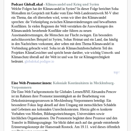
Podcast GlobalLokal -
Klimawandel und Krieg und Syrien
Welche Folgen hat der Klimawandel in Syrien? In dieser Folge berichtet Soha
Motsallem im Gespräch mit Kaike vom Eine-Welt-Landesnetzwerk M-V über
ein Thema, das oft übersehen wird, wenn wir über den Klimawandel
sprechen: die Verknüpfung zwischen Klimaveränderungen und bewaffneten
Konflikten. In vielen Regionen der Welt verstärken die Auswirkungen des
Klimawandels bestehende Konflikte oder führen zu neuen
Auseinandersetzungen, die Menschen zur Flucht zwingen. Ein besonders
aufschlussreiches Beispiel ist Syrien, Sohas Heimat und ein Land, das häufig
in den Nachrichten vorkommt, aber selten mit dem Thema Klimawandel in
Verbindung gebracht wird. Soha ist als Klimaschutzbotschafterin Teil des
Projektes KlimaGesichter und spricht heute darüber, wie wichtig Umwelt- und
Klimaschutz überall auf der Welt ist und was für sie Klimagerechtigkeit
bedeutet.
globalokal.podigee.io
top↑
Eine Welt-Promotor:innen:
Koloniale Kontinuitäten in Mecklenburg-
Vorpommern
Die Eine-Welt Fachpromotorin für Globales Lernen/BNE Alexandra Pencov
ist im Rahmen ihrer Promotor:innentätigkeit an der Bearbeitung von
Dekolonisierungsprozessen in Mecklenburg-Vorpormmern beteiligt. Ein
besonderer Fokus liegt aktuell auf dem Umgang mit menschlichen Schädeln
und Gebeinen aus kolonialen Unrechtskontexten. Hierzu gibt es konkrete
Vorhaben von Medien, Bildungseinrichtungen, Universitäten sowie
kirchlichen Organisationen. Die Promotorin begleitet diese Prozesse und den
Transfer in Bildungszugänge. Sie blickt dabei auch auf das gerade entstehende
Erinnerungskonzept der Hansestadt Rostock. Am 19.11. wird dieses öffentlich