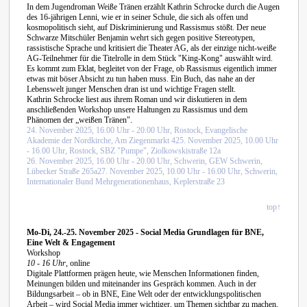
In dem Jugendroman Weiße Tränen erzählt Kathrin Schrocke durch die Augen
des 16-jährigen Lenni, wie er in seiner Schule, die sich als offen und
kosmopolitisch sieht, auf Diskriminierung und Rassismus stößt. Der neue
Schwarze Mitschüler Benjamin wehrt sich gegen positive Stereotypen,
rassistische Sprache und kritisiert die Theater AG, als der einzige nicht-weiße
AG-Teilnehmer für die Titelrolle in dem Stück "King-Kong" auswählt wird.
Es kommt zum Eklat, begleitet von der Frage, ob Rassismus eigentlich immer
etwas mit böser Absicht zu tun haben muss. Ein Buch, das nahe an der
Lebenswelt junger Menschen dran ist und wichtige Fragen stellt.
Kathrin Schrocke liest aus ihrem Roman und wir diskutieren in dem
anschließenden Workshop unsere Haltungen zu Rassismus und dem
Phänomen der „weißen Tränen".
24. November 2025, 16.00 Uhr - 20.00 Uhr, Rostock, Evangelische
Akademie der Nordkirche, Am Ziegenmarkt 4
25. November 2025, 10.00 Uhr
- 16.00 Uhr, Rostock, SBZ "Pumpe", Ziolkowskistraße 12a
26. November 2025, 16.00 Uhr - 20.00 Uhr, Schwerin, GEW Schwerin,
Lübecker Straße 265a
27. November 2025, 10.00 Uhr - 16.00 Uhr, Schwerin,
Internationaler Bund Mehrgenerationenhaus, Keplerstraße 23
top↑
Mo-Di, 24.-25. November 2025 - Social Media Grundlagen für BNE,
Eine Welt & Engagement
Workshop
10 - 16 Uhr
, online
Digitale Plattformen prägen heute, wie Menschen Informationen finden,
Meinungen bilden und miteinander ins Gespräch kommen. Auch in der
Bildungsarbeit – ob in BNE, Eine Welt oder der entwicklungspolitischen
Arbeit – wird Social Media immer wichtiger, um Themen sichtbar zu machen,