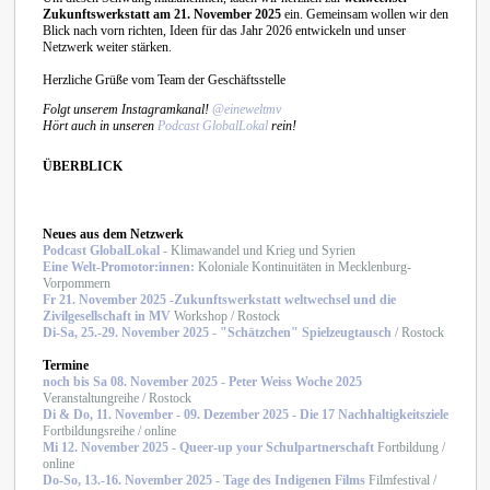
Zukunftswerkstatt am 21. November 2025
ein. Gemeinsam wollen wir den
Blick nach vorn richten, Ideen für das Jahr 2026 entwickeln und unser
Netzwerk weiter stärken.
Herzliche Grüße vom Team der Geschäftsstelle
Folgt unserem Instagramkanal!
@eineweltmv
Hört auch in unseren
Podcast GlobalLokal
rein!
ÜBERBLICK
Neues aus dem Netzwerk
Podcast GlobalLokal -
Klimawandel und Krieg und Syrien
Eine Welt-Promotor:innen:
Koloniale Kontinuitäten in Mecklenburg-
Vorpommern
Fr 21. November 2025 -Zukunftswerkstatt weltwechsel und die
Zivilgesellschaft in MV
Workshop / Rostock
Di-Sa, 25.-29. November 2025 - "Schätzchen" Spielzeugtausch
/ Rostock
Termine
noch bis Sa 08. November 2025 - Peter Weiss Woche 2025
Veranstaltungreihe / Rostock
Di & Do, 11. November - 09. Dezember 2025 - Die 17 Nachhaltigkeitsziele
Fortbildungsreihe / online
Mi 12. November 2025 - Queer-up your Schulpartnerschaft
Fortbildung /
online
Do-So, 13.-16. November 2025 - Tage des Indigenen Films
Filmfestival
/