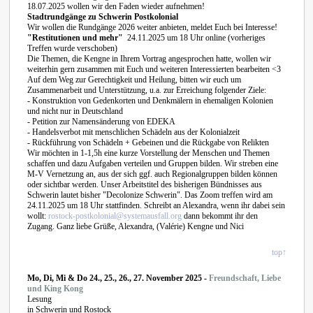
18.07.2025 wollen wir den Faden wieder aufnehmen!
Stadtrundgänge zu Schwerin Postkolonial
Wir wollen die Rundgänge 2026 weiter anbieten, meldet Euch bei Interesse!
"Restitutionen und mehr"
24.11.2025 um 18 Uhr online (vorheriges
Treffen wurde verschoben)
Die Themen, die Kengne in Ihrem Vortrag angesprochen hatte, wollen wir
weiterhin gern zusammen mit Euch und weiteren Interessierten bearbeiten <3
Auf dem Weg zur Gerechtigkeit und Heilung, bitten wir euch um
Zusammenarbeit und Unterstützung, u.a. zur Erreichung folgender Ziele:
- Konstruktion von Gedenkorten und Denkmälern in ehemaligen Kolonien
und nicht nur in Deutschland
- Petition zur Namensänderung von EDEKA
- Handelsverbot mit menschlichen Schädeln aus der Kolonialzeit
- Rückführung von Schädeln + Gebeinen und die Rückgabe von Relikten
Wir möchten in 1-1,5h eine kurze Vorstellung der Menschen und Themen
schaffen und dazu Aufgaben verteilen und Gruppen bilden. Wir streben eine
M-V Vernetzung an, aus der sich ggf. auch Regionalgruppen bilden können
oder sichtbar werden. Unser Arbeitstitel des bisherigen Bündnisses aus
Schwerin lautet bisher "Decolonize Schwerin". Das Zoom treffen wird am
24.11.2025 um 18 Uhr stattfinden. Schreibt an Alexandra, wenn ihr dabei sein
wollt:
rostock-postkolonial@systemausfall.org
dann bekommt ihr den
Zugang. Ganz liebe Grüße, Alexandra, (Valérie) Kengne und Nici
top↑
Mo, Di, Mi & Do 24., 25., 26., 27. November 2025 -
Freundschaft, Liebe
und King Kong
Lesung
in Schwerin und Rostock