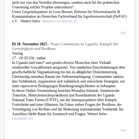
nicht nur von den Vorteilen überzeugen, sondern auch bei der praktischen
Umsetzung solcher Projekte unterstützen?
Unser Gesprächspartner ist Leon Bessert, Referent für Wissenstransfer &
Kommunikation im Deutschen Fachverband für Agroforstwirtschaft (DeFAF)
e.V.
.
Weitere Infos:
akademie-nordkirche.de
top↑
Di 18. November 2025 -
Trans Community in Uganda: Kämpfe für
Gerechtigkeit und Resilienz
Vortrag
17 - 18:30 Uhr
, online
In Uganda sind trans* und gender-diverse Menschen einer Vielzahl
struktureller Gewaltformen ausgesetzt. Von staatlichen Einschränkungen über
gesellschaftliche Stigmatisierung bis hin zu alltäglicher Diskriminierung.
Gleichzeitig entstehen Räume der Selbstermächtigung: Communities stärken
ihre Sichtbarkeit, organisieren sich solidarisch und entwickeln Strategien, um
unter repressiven Bedingungen Handlungsmöglichkeiten zu behaupten.
In dieser Online-Veranstaltung berichtet Monalisa Akintole, feministische
Transfrau, Menschenrechtspraktikerin und Koordinatorin des Uganda
National Trans Forum (UNTF), aus der Innenperspektive über Kämpfe,
Fortschritte und neue Allianzen. Im Fokus stehen Fragen der Resilienz, der
Verteidigung von Rechten und der Bedeutung transnationaler Solidarität. Im
Anschluss bleibt Raum für Austausch und Fragen.
Weitere Infos:
f3kollektiv.net
top↑