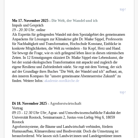
top↑
Mo 17. November 2025 -
Die Welt, der Wandel und ich
Impuls und Gespräch
19 - 20:30 Uhr
,
online
Als Expertin für gelingenden Wandel mit dem Spezialgebiet des gemeinsamen
Anpackens für Lösungen zur Klimakrise gibt Dr. Maike Sippel, Professorin
für Nachhaltigkeit und Transformation, Hochschule Konstanz, Einblicke in
konkrete Möglichkeiten, die Welt zu verändern - für Kopf, Herz und Hand.
Sie bewegt die Frage, wie es sich gelingend leben lässt in diesen stürmischen
Zeiten. In 12 Ermutigungen skizziert Dr. Maike Sippel eine Lebenskunst, die
bei der sozial-ökologischen Transformation mit anpackt und zugleich die
eigene Resilienz und Zufriedenheit stärkt. Sie regt mit dem Vortrag, der sich
auf der Grundlage ihres Buches "Die Welt, der Wandel und ich" aufbaut, an,
den inneren Kompass für "unsere gemeinsame Abenteuerreise Zukunft" zu
finden. Weitere Infos:
akademie-nordkirche.de
top↑
Di 18. November 2025 -
Agroforstwirtschaft
Vortrag
09:15 - 12:30 Uhr Uhr
, Agrar- und Umweltwissenschaftliche Fakultät der
Universität Rostock, Seminarraum 2, Justus-von-Liebig-Weg 6, 18059
Rostock
Agroforstsysteme, die Bäume und Landwirtschaft verbinden, fördern
Humusaufbau, Klimaresilienz und Biodiversität. Doch die Umsetzung ist
herausfordernd. Wie lassen sich Landwirt:innen und Landeigentümer:innen