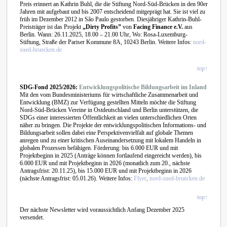
Preis erinnert an Kathrin Buhl, die die Stiftung Nord-Süd-Brücken in den 90er
Jahren mit aufgebaut und bis 2007 entscheidend mitgeprägt hat. Sie ist viel zu
früh im Dezember 2012 in São Paulo gestorben. Diesjähriger Kathrin-Buhl-
Preisträger ist das Projekt
„Dirty Profits”
von
Facing Finance e.V.
aus
Berlin. Wann: 26.11.2025, 18.00 – 21.00 Uhr, Wo: Rosa-Luxemburg-
Stiftung, Straße der Pariser Kommune 8A, 10243 Berlin. Weitere Infos:
nord-
sued-bruecken.de
top↑
SDG-Fond 2025/2026:
Entwicklungspolitische Bildungsarbeit im Inland
Mit den vom Bundesministeriums für wirtschaftliche Zusammenarbeit und
Entwicklung (BMZ) zur Verfügung gestellten Mitteln möchte die Stiftung
Nord-Süd-Brücken Vereine in Ostdeutschland und Berlin unterstützen, die
SDGs einer interessierten Öffentlichkeit an vielen unterschiedlichen Orten
näher zu bringen. Die Projekte der entwicklungspolitischen Informations- und
Bildungsarbeit sollen dabei eine Perspektivenvielfalt auf globale Themen
anregen und zu einer kritischen Auseinandersetzung mit lokalem Handeln in
globalen Prozessen befähigen. Förderung: bis 6.000 EUR und mit
Projektbeginn in 2025 (Anträge können fortlaufend eingereicht werden), bis
6.000 EUR und mit Projektbeginn in 2026 (monatlich zum 20., nächste
Antragsfrist: 20.11.25), bis 15.000 EUR und mit Projektbeginn in 2026
(nächste Antragsfrist: 05.01.26). Weitere Infos:
Flyer
,
nord-sued-bruecken.de
top↑
Der nächste Newsletter wird voraussichtlich Anfang Dezember 2025
versendet.