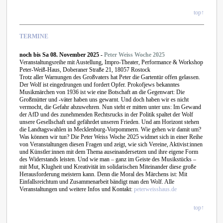
top↑
TERMINE
noch bis Sa 08. November 2025
-
Peter Weiss Woche 2025
Veranstaltungsreihe mit Austellung, Impro-Theater, Performance & Workshop
Peter-Weiß-Haus, Doberaner Straße 21, 18057 Rostock
Trotz aller Warnungen des Großvaters hat Peter die Gartentür offen gelassen.
Der Wolf ist eingedrungen und fordert Opfer. Prokofjews bekanntes
Musikmärchen von 1936 ist wie eine Botschaft an die Gegenwart: Die
Großmütter und -väter haben uns gewarnt. Und doch haben wir es nicht
vermocht, die Gefahr abzuwehren. Nun steht er mitten unter uns: Im Gewand
der AfD und des zunehmenden Rechtsrucks in der Politik spaltet der Wolf
unsere Gesellschaft und gefährdet unseren Frieden. Und am Horizont stehen
die Landtagswahlen in Mecklenburg-Vorpommern. Wie gehen wir damit um?
Was können wir tun? Die Peter Weiss Woche 2025 widmet sich in einer Reihe
von Veranstaltungen diesen Fragen und zeigt, wie sich Vereine, Aktivist:innen
und Künstler:innen mit dem Thema auseinandersetzen und ihre eigene Form
des Widerstands leisten. Und wie man – ganz im Geiste des Musikstücks –
mit Mut, Klugheit und Kreativität im solidarischen Miteinander diese große
Herausforderung meistern kann. Denn die Moral des Märchens ist: Mit
Einfallsreichtum und Zusammenarbeit bändigt man den Wolf. Alle
Veranstaltungen und w
eitere Infos und Kontakt:
peterweisshaus.de
top↑