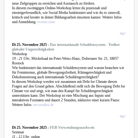
neue Zielgruppen zu erreichen und Austausch zu fördern.
In diesem zweitägigen Online-Workshop lernst du praxisnah und
einsteigerfreundlich, wie Social Media funktioniert und wie du es sinnvoll,
kritisch und kreativ in deiner Bildungsarbeit einsetzen kannst. Weitere Infos
und Anmeldung:
eveeno.com
top↑
Di 25.
November 2025 -
Das internationale Schuldensystem - Treiber
globaler Ungerechtigkeiten
Workshop
19 - 21 Uhr
, Möckelsaal im Peter-Weiss-Haus, Doberaner Str. 21, 18057
Rostock
Wie funktioniert das internationale Schuldensystem und warum brauchen wir
für Feminismus, globale Bewegungsfreiheit, Klimagerechtigkeit und
Dekolonisierung auch internationale Schuldengerechtigkeit?
In diesem Workshop werden wir zusammen mit Debt for Climate diesen
Fragen auf den Grund gehen. Abschließend stellt sich die Bewegung Debt for
Climate vor und zeigt, wie man den Kampf für Schuldengerechtigkeit
unterstützen kann. Der Workshop ist eine Mischung aus Inputs und
interaktiven Formaten und dauert 2 Stunden, inklusive einer kurzen Pause.
Weitere Infos:
mv.rosalux.de
top↑
Di 25
. November 2025 -
FEB-Verwendungsnachweis
Seminar
11 - 12 Uhr
, online