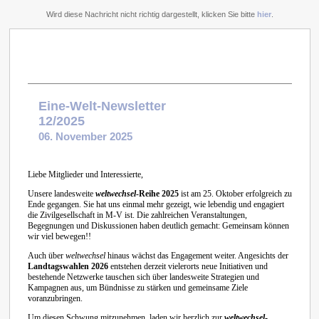
Wird diese Nachricht nicht richtig dargestellt, klicken Sie bitte
hier
.
Eine-Welt-Newsletter
12/2025
06. November 2025
Liebe Mitglieder und Interessierte,
Unsere landesweite
weltwechsel
-Reihe 2025
ist am 25. Oktober erfolgreich zu
Ende gegangen. Sie hat uns einmal mehr gezeigt, wie lebendig und engagiert
die Zivilgesellschaft in M-V ist. Die zahlreichen Veranstaltungen,
Begegnungen und Diskussionen haben deutlich gemacht: Gemeinsam können
wir viel bewegen!!
Auch über
weltwechsel
hinaus wächst das Engagement weiter. Angesichts der
Landtagswahlen 2026
entstehen derzeit vielerorts neue Initiativen und
bestehende Netzwerke tauschen sich über landesweite Strategien und
Kampagnen aus, um Bündnisse zu stärken und gemeinsame Ziele
voranzubringen.
Um diesen Schwung mitzunehmen, laden wir herzlich zur
weltwechsel
-