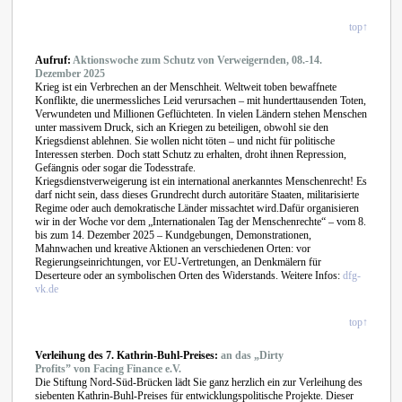
top↑
Aufruf:
Aktionswoche zum Schutz von Verweigernden, 08.-14.
Dezember 2025
Krieg ist ein Verbrechen an der Menschheit. Weltweit toben bewaffnete
Konflikte, die unermessliches Leid verursachen – mit hunderttausenden Toten,
Verwundeten und Millionen Geflüchteten. In vielen Ländern stehen Menschen
unter massivem Druck, sich an Kriegen zu beteiligen, obwohl sie den
Kriegsdienst ablehnen. Sie wollen nicht töten – und nicht für politische
Interessen sterben. Doch statt Schutz zu erhalten, droht ihnen Repression,
Gefängnis oder sogar die Todesstrafe.
Kriegsdienstverweigerung ist ein international anerkanntes Menschenrecht! Es
darf nicht sein, dass dieses Grundrecht durch autoritäre Staaten, militarisierte
Regime oder auch demokratische Länder missachtet wird.Dafür organisieren
wir in der Woche vor dem „Internationalen Tag der Menschenrechte“ – vom 8.
bis zum 14. Dezember 2025 – Kundgebungen, Demonstrationen,
Mahnwachen und kreative Aktionen an verschiedenen Orten: vor
Regierungseinrichtungen, vor EU-Vertretungen, an Denkmälern für
Deserteure oder an symbolischen Orten des Widerstands. Weitere Infos:
dfg-
vk.de
top↑
Verleihung des 7.
Kathrin-Buhl-Preises:
an das
„Dirty
Profits”
von
Facing Finance e.V.
Die Stiftung Nord-Süd-Brücken lädt Sie ganz herzlich ein zur Verleihung des
siebenten Kathrin-Buhl-Preises für entwicklungspolitische Projekte. Dieser