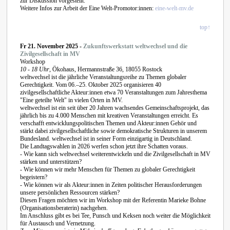
zur Diskussion vorgestellt.
Weitere Infos zur Arbeit der Eine Welt-Promotor:innen:
eine-welt-mv.de
top↑
Fr 21. November 2025 -
Zukunftswerkstatt weltwechsel und die
Zivilgesellschaft in MV
Workshop
10 - 18 Uhr
, Ökohaus, Hermannstraße 36, 18055 Rostock
weltwechsel ist die jährliche Veranstaltungsreihe zu Themen globaler
Gerechtigkeit. Vom 06.–25. Oktober 2025 organisieren 40
zivilgesellschaftliche Akteur:innen etwa 70 Veranstaltungen zum Jahresthema
"Eine geteilte Welt" in vielen Orten in MV.
weltwechsel ist ein seit über 20 Jahren wachsendes Gemeinschaftsprojekt, das
jährlich bis zu 4.000 Menschen mit kreativen Veranstaltungen erreicht. Es
verschafft entwicklungspolitischen Themen und Akteur:innen Gehör und
stärkt dabei zivilgesellschaftliche sowie demokratische Strukturen in unserem
Bundesland. weltwechsel ist in seiner Form einzigartig in Deutschland.
Die Landtagswahlen in 2026 werfen schon jetzt ihre Schatten voraus.
- Wie kann sich weltwechsel weiterentwickeln und die Zivilgesellschaft in MV
stärken und unterstützen?
- Wie können wir mehr Menschen für Themen zu globaler Gerechtigkeit
begeistern?
- Wie können wir als Akteur:innen in Zeiten politischer Herausforderungen
unsere persönlichen Ressourcen stärken?
Diesen Fragen möchten wir im Workshop mit der Referentin Marieke Bohne
(Organisationsberaterin) nachgehen.
Im Anschluss gibt es bei Tee, Punsch und Keksen noch weiter die Möglichkeit
für Austausch und Vernetzung.