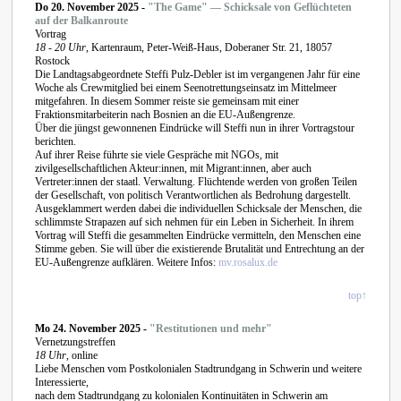
Do 20. November 2025 -
"The Game" — Schicksale von Geflüchteten
auf der Balkanroute
Vortrag
18 - 20 Uhr
, Kartenraum, Peter-Weiß-Haus, Doberaner Str. 21, 18057
Rostock
Die Landtagsabgeordnete Steffi Pulz-Debler ist im vergangenen Jahr für eine
Woche als Crewmitglied bei einem Seenotrettungseinsatz im Mittelmeer
mitgefahren. In diesem Sommer reiste sie gemeinsam mit einer
Fraktionsmitarbeiterin nach Bosnien an die EU-Außengrenze.
Über die jüngst gewonnenen Eindrücke will Steffi nun in ihrer Vortragstour
berichten.
Auf ihrer Reise führte sie viele Gespräche mit NGOs, mit
zivilgesellschaftlichen Akteur:innen, mit Migrant:innen, aber auch
Vertreter:innen der staatl. Verwaltung. Flüchtende werden von großen Teilen
der Gesellschaft, von politisch Verantwortlichen als Bedrohung dargestellt.
Ausgeklammert werden dabei die individuellen Schicksale der Menschen, die
schlimmste Strapazen auf sich nehmen für ein Leben in Sicherheit. In ihrem
Vortrag will Steffi die gesammelten Eindrücke vermitteln, den Menschen eine
Stimme geben. Sie will über die existierende Brutalität und Entrechtung an der
EU-Außengrenze aufklären. Weitere Infos:
mv.rosalux.de
top↑
Mo 24. November 2025 -
"Restitutionen und mehr"
Vernetzungstreffen
18 Uhr
, online
Liebe Menschen vom Postkolonialen Stadtrundgang in Schwerin und weitere
Interessierte,
nach dem Stadtrundgang zu kolonialen Kontinuitäten in Schwerin am