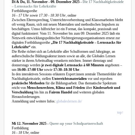
Di & Do, 11. November - 09. Dezember 2025 -
Die 17 Nachhaltigkeitsziele
– Lernsnacks für Lehrkräfte
Fortbildungsreihe
16 - 17 Uhr sowie 17:30 - 18:30 Uhr
, online
Zwischen Elternsprechtag, Unterrichtsvorbereitung und Klassenarbeiten bleibt
oft wenig Raum, sich mit neuen Materialien und methodischen Impulsen zu
beschäftigen. Umso hilfreicher ist ein Format, das kompakt, praxisnah und
digital funktioniert: Vom 11. November bis zum 09. Dezember 2025 lädt ein
Netzwerk entwicklungspolitischer Nichtregierungsorganisationen erneut zur
digitalen Fortbildungsreihe
„Die 17 Nachhaltigkeitsziele – Lernsnacks für
Lehrkräfte“
ein.
Die Reihe richtet sich an Lehrkräfte aller Schulformen und Jahrgänge, an
außerschulische Bildungsakteur:innen sowie an alle, die Globales Lernen
stärker in ihrem Arbeitsalltag verankern möchten. Immer dienstags und
donnerstags werden
je zwei digitale Lernsnacks à 60 Minuten
angeboten –
um
16:00–17:00 Uhr
sowie
17:30–18:30 Uhr
.
In den interaktiven Sessions erläutern Expert:innen zentrale Themenfelder der
Nachhaltigkeitsziele, stellen
Unterrichtsmaterialien
vor und erproben
praktische Methoden
für die Bildungsarbeit. Das thematische Spektrum
reicht von
Menschenrechten, Klima und Frieden
über
Kinderarbeit und
Verschuldung
bis hin zu
Fairem Handel
und weiteren globalen
Herausforderungen.
Anmeldung und weitere Infos:
globaleslernen.de/
top↑
Mi 12. November 2025 -
Queer-up your Schulpartnerschaft
Fortbildung
16 - 18 Uhr,
online