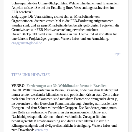
Schwerpunkte des Online-Blickpunktes: Welche inhaltlichen und finanziellen
Aspekte müssen Sie bei der Erstellung Ihres Verwendungsnachweises im
FEB beachten?
Zielgruppe: Die Veranstaltung richtet sich an Mitarbeitende von
Organisationen, die zum ersten Mal in die FEB-Förderung aufgenommen
worden sind, und an neue Mitarbeitende bei bereits geförderten Projekten, die
Grundwissen zur FEB-Nachweiserstellung erwerben möchten.
Dieser Blickpunkt bietet eine Einführung in das Thema und ist vor allem für
unerfahrene Projektträger geeignet. Weitere Infos und zur Anmeldung:
engagement-global.de
top↑
TIPPS UND HINWEISE
VENRO:
Forderungen zur 30. Weltklimakonferenz in Brasilien
Die 30. Weltklimakonferenz in Belém, Brasilien, findet vor dem Hintergrund
immer akuter werdender klimatischer und politischer Krisen statt. Zehn Jahre
nach dem Pariser Abkommen sind messbare Fortschritte drängender denn je,
insbesondere in den Bereichen Klimafinanzierung, Umstieg auf fossile freie
Energien und dem Schutz vulnerabler Gruppen. Die Bundesregierung muss
ihre Rolle als verlässliche Partnerin in der internationalen Klima- und
Nachhaltigkeitspolitik stärken – durch verbindliche Zusage
n für eine
bedarfsgerechte Klimafinanzierung und durch einen klaren Einsatz für
Klimagerechtigkeit und zivilgesellschaftliche Beteiligung. Weitere Infos und
zum Download:
venro.org